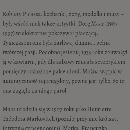
Kobiety Picassa: kochanki, żony, modelki i muzy –
były wśród nich także artystki. Dorę Maar (1907–
1997) wielokrotnie pokazywał płaczącą.
Tymczasem ona była żarliwa, dumna i pełna
twórczej pasji. Podobno jesienią 1935 roku zauważył
ją w kawiarni, gdy dla zabawy rzucała scyzorykiem
pomiędzy rozłożone palce dłoni. Można wątpić w
autentyczność tej anegdoty, pewne jest tylko, że to
ona zagięła na niego parol.
Maar urodziła się w 1907 roku jako Henriette
Théodora Markovitch (później przyjmie krótszy,
intrygujący pseudonim). Matka, Francuzka,