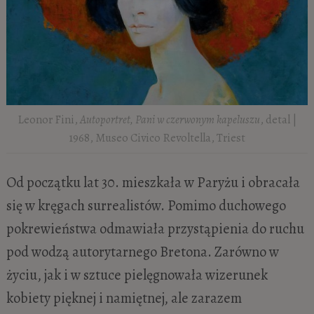
Leonor Fini,
Autoportret, Pani w czerwonym kapeluszu
, detal |
1968, Museo Civico Revoltella, Triest
Od początku lat 30. mieszkała w Paryżu i obracała
się w kręgach surrealistów. Pomimo duchowego
pokrewieństwa odmawiała przystąpienia do ruchu
pod wodzą autorytarnego Bretona. Zarówno w
życiu, jak i w sztuce pielęgnowała wizerunek
kobiety pięknej i namiętnej, ale zarazem