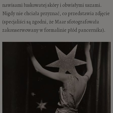
nawisami łuskowatej skóry i obwisłymi uszami.
Nigdy nie chciała przyznać, co przedstawia zdjęcie
(specjaliści są zgodni, że Maar sfotografowała
zakonserwowany w formalinie płód pancernika).