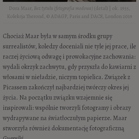
Dora Maar,
Bez tytułu (fotografia modowa)
(detal) | ok. 1935,
Kolekcja Therond, © ADAGP, Paris and DACS, London 2019
Chociaż Maar była w samym środku grupy
surrealistów, koledzy doceniali nie tyle jej prace, ile
raczej życiową odwagę i prowokacyjne zachowania:
wydali okrzyk zachwytu, gdy przyszła do kawiarni z
włosami w nieładzie, niczym topielica. Związek z
Picassem zakończył najbardziej twórczy okres jej
życia. Na początku związku wzajemnie się
inspirowali: wspólnie tworzyli fotogramy i obrazy
wydrapywane na światłoczułym papierze. Maar
stworzyła również dokumentację fotograficzną
Guerniki
.