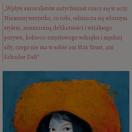
„Wpływ surrealistów natychmiast rzuca się w oczy.
Niemniej wszystko, co robi, odznacza się własnym
stylem, mieszaniną delikatności i witalnego
porywu, kobieco-zmysłowego wdzięku i męskiej
siły, czego nie ma w sobie ani Max Ernst, ani
Salvador Dalí”.