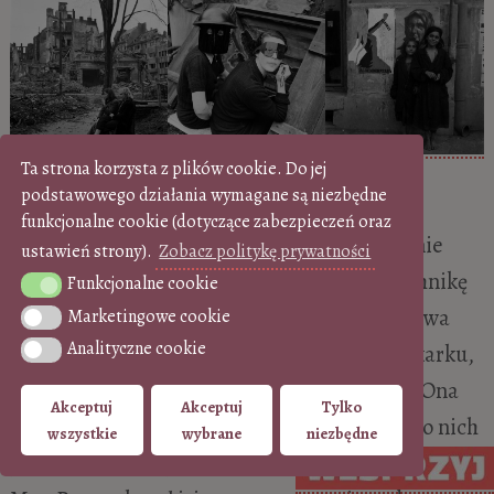
Ta strona korzysta z plików cookie. Do jej
podstawowego działania wymagane są niezbędne
funkcjonalne cookie (dotyczące zabezpieczeń oraz
Przy pracy byli „prawie jedną osobą”. Wspólnie
ustawień strony).
Zobacz politykę prywatności
opracowali – odkrytą przez przypadek – technikę
Funkcjonalne cookie
Funkcjonalne cookie
fotografii solaryzowanej. Połączyła ich burzliwa
Marketingowe cookie
Marketingowe cookie
Analityczne cookie
miłość, a Man Ray utrwalał bezbłędne linie karku,
Analityczne cookie
posągową sylwetkę i idealne rysy Lee Miller. Ona
Akceptuj
Akceptuj
Tylko
jednak bardziej wolała robić fotografie, niż do nich
wszystkie
wybrane
niezbędne
pozować. Zanim pogodził się ze stratą ukochanej,