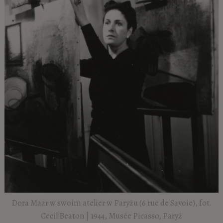
Dora Maar w swoim atelier w Paryżu (6 rue de Savoie), fot.
Cecil Beaton | 1944, Musée Picasso, Paryż