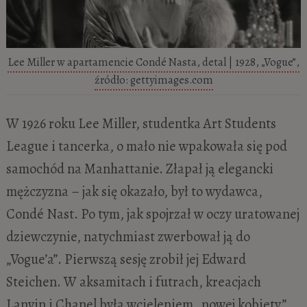
Lee Miller w apartamencie Condé Nasta, detal | 1928, „Vogue”,
źródło: gettyimages.com
W 1926 roku Lee Miller, studentka Art Students
League i tancerka, o mało nie wpakowała się pod
samochód na Manhattanie. Złapał ją elegancki
mężczyzna – jak się okazało, był to wydawca,
Condé Nast. Po tym, jak spojrzał w oczy uratowanej
dziewczynie, natychmiast zwerbował ją do
„Vogue’a”. Pierwszą sesję zrobił jej Edward
Steichen. W aksamitach i futrach, kreacjach
Lanvin i Chanel była wcieleniem „nowej kobiety”.