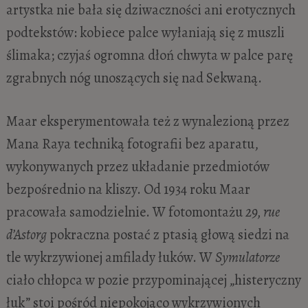
artystka nie bała się dziwaczności ani erotycznych
podtekstów: kobiece palce wyłaniają się z muszli
ślimaka; czyjaś ogromna dłoń chwyta w palce parę
zgrabnych nóg unoszących się nad Sekwaną.
Maar eksperymentowała też z wynalezioną przez
Mana Raya techniką fotografii bez aparatu,
wykonywanych przez układanie przedmiotów
bezpośrednio na kliszy. Od 1934 roku Maar
pracowała samodzielnie. W fotomontażu
29, rue
d’Astorg
pokraczna postać z ptasią głową siedzi na
tle wykrzywionej amfilady łuków. W
Symulatorze
ciało chłopca w pozie przypominającej „histeryczny
łuk” stoi pośród niepokojąco wykrzywionych