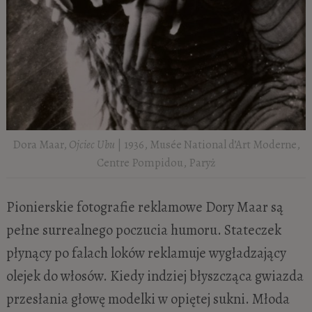
Dora Maar,
Ojciec Ubu
| 1936, Musée National d’Art Moderne,
Centre Pompidou, Paryż
Pionierskie fotografie reklamowe Dory Maar są
pełne surrealnego poczucia humoru. Stateczek
płynący po falach loków reklamuje wygładzający
olejek do włosów. Kiedy indziej błyszcząca gwiazda
przesłania głowę modelki w opiętej sukni. Młoda