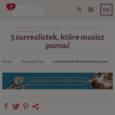
Skip to content
EN
Anna Arno
• 4170
• 17 stycznia 2025
5 surrealistek, które musisz
poznać
Home
Strona główna
5 surrealistek, które musisz poznać
»
»