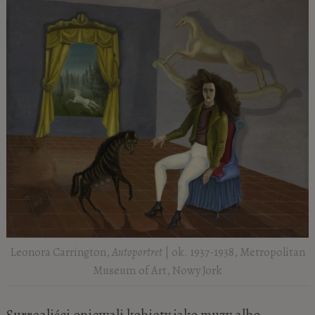
Leonora Carrington,
Autoportret
| ok. 1937-1938, Metropolitan
Museum of Art, Nowy Jork
Surrealiści opiewali kobiety jako muzy albo