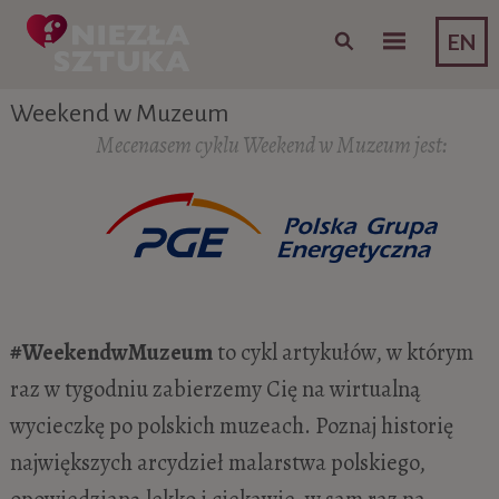
Skip to content
EN
Weekend w Muzeum
Mecenasem cyklu Weekend w Muzeum jest:
#WeekendwMuzeum
to cykl artykułów, w którym
raz w tygodniu zabierzemy Cię na wirtualną
wycieczkę po polskich muzeach. Poznaj historię
największych arcydzieł malarstwa polskiego,
opowiedzianą lekko i ciekawie, w sam raz na