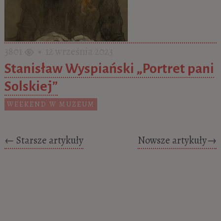
3801
• 12 września 2023
Stanisław Wyspiański „Portret pani
Solskiej”
WEEKEND W MUZEUM
Posts navigation
←
Starsze artykuły
Nowsze artykuły
→