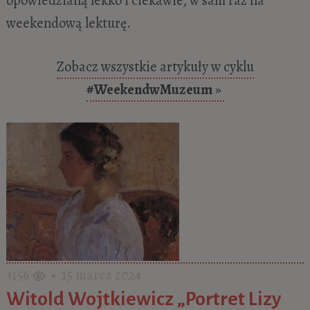
weekendową lekturę.
Zobacz wszystkie artykuły w cyklu
#WeekendwMuzeum
»
3156
• 15 marca 2024
Witold Wojtkiewicz „Portret Lizy