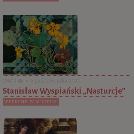
13909
• 6 października 2023
Stanisław Wyspiański „Nasturcje”
WEEKEND W MUZEUM