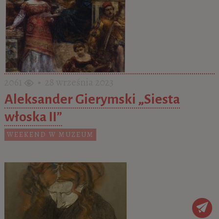
2061
• 28 września 2023
Aleksander Gierymski „Siesta
włoska II”
WEEKEND W MUZEUM