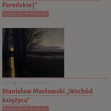
Pareńskiej”
WEEKEND W MUZEUM
4378
• 1 marca 2024
Stanisław Masłowski „Wschód
księżyca”
WEEKEND W MUZEUM