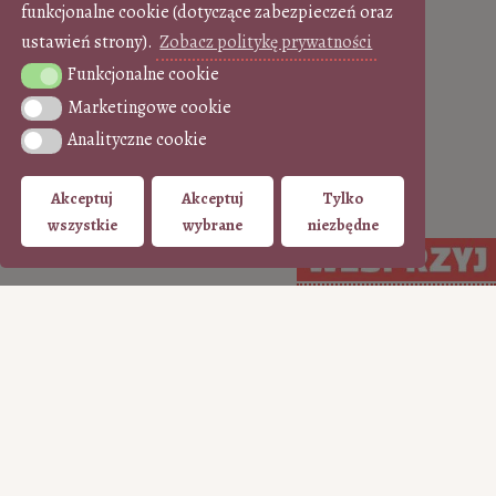
funkcjonalne cookie (dotyczące zabezpieczeń oraz
ustawień strony).
Zobacz politykę prywatności
Funkcjonalne cookie
Funkcjonalne cookie
Marketingowe cookie
Marketingowe cookie
Analityczne cookie
Analityczne cookie
Akceptuj
Akceptuj
Tylko
wszystkie
wybrane
niezbędne
WSPIERAJ regularnie
WSPIERAJ
(PayPal)
jednorazowo (Tpay)