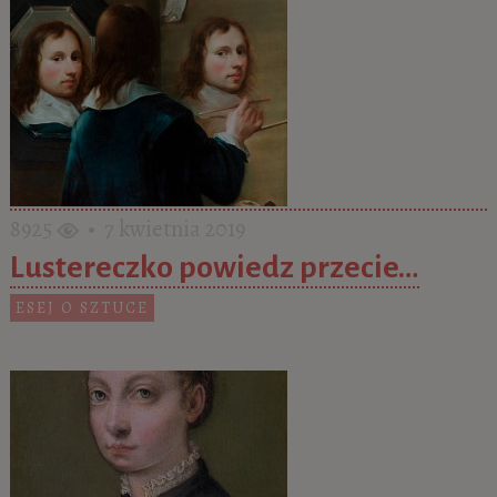
8925
• 7 kwietnia 2019
Lustereczko powiedz przecie…
ESEJ O SZTUCE