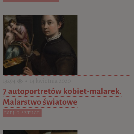
13294
• 14 kwietnia 2020
7 autoportretów kobiet-malarek.
Malarstwo światowe
ESEJ O SZTUCE