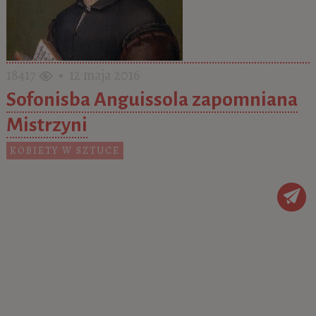
18417
• 12 maja 2016
Sofonisba Anguissola zapomniana
Mistrzyni
KOBIETY W SZTUCE