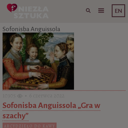
Skip to content
EN
Sofonisba Anguissola
10305
• 6 czerwca 2022
Sofonisba Anguissola „Gra w
szachy”
ARCYDZIEŁO DO KAWY