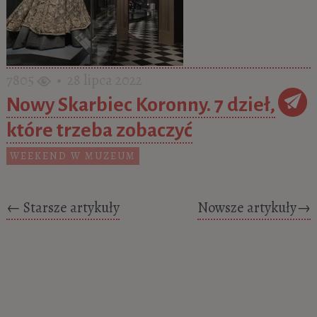
7805
• 28 lipca 2022
Nowy Skarbiec Koronny. 7 dzieł,
które trzeba zobaczyć
WEEKEND W MUZEUM
Posts navigation
←
Starsze artykuły
Nowsze artykuły
→