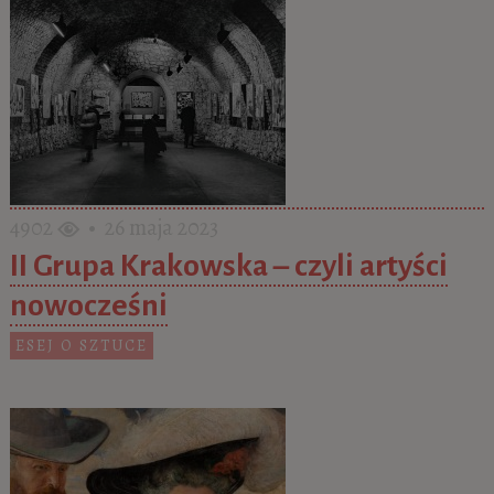
4902
• 26 maja 2023
II Grupa Krakowska – czyli artyści
nowocześni
ESEJ O SZTUCE