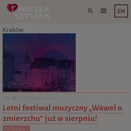
Skip to content
EN
Kraków
338
• 25 lipca 2024
Letni festiwal muzyczny „Wawel o
zmierzchu” już w sierpniu!
PATRONAT