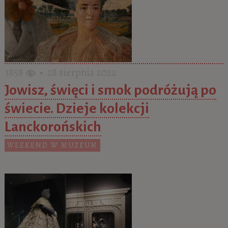
3858
• 28 sierpnia 2022
Jowisz, święci i smok podróżują po
świecie. Dzieje kolekcji
Lanckorońskich
WEEKEND W MUZEUM