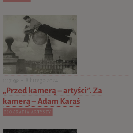
1117
• 8 lutego 2024
„Przed kamerą – artyści”. Za
kamerą – Adam Karaś
BIOGRAFIA ARTYSTY