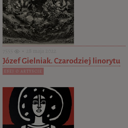
7555
• 28 maja 2022
Józef Gielniak. Czarodziej linorytu
ESEJ O ARTYŚCIE