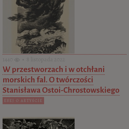
1440
• 8 listopada 2022
W przestworzach i w otchłani
morskich fal. O twórczości
Stanisława Ostoi-Chrostowskiego
ESEJ O ARTYŚCIE