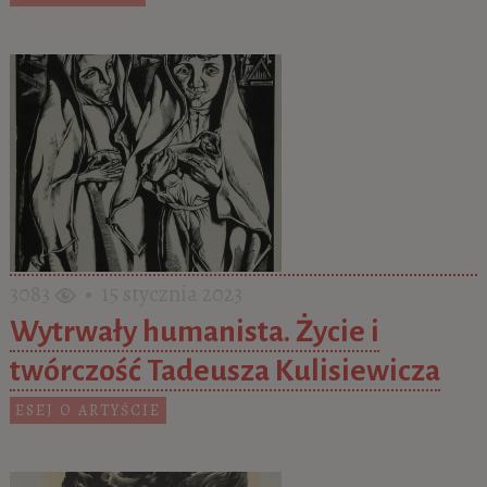
3083
• 15 stycznia 2023
Wytrwały humanista. Życie i
twórczość Tadeusza Kulisiewicza
ESEJ O ARTYŚCIE