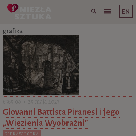
Skip to content
EN
grafika
6369
• 29 maja 2023
Giovanni Battista Piranesi i jego
„Więzienia Wyobraźni”
CIEKAWOSTKA