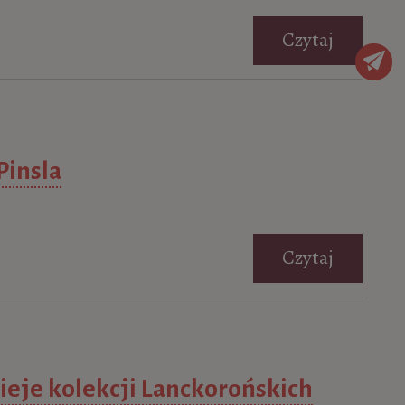
Czytaj
Pinsla
Czytaj
zieje kolekcji Lanckorońskich