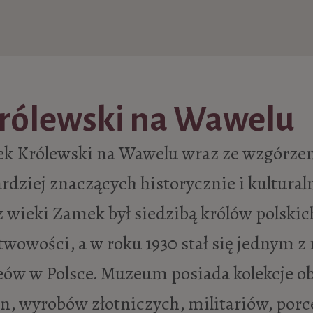
rólewski na Wawelu
k Królewski na Wawelu wraz ze wzgórzem
rdziej znaczących historycznie i kultural
z wieki Zamek był siedzibą królów polski
wowości, a w roku 1930 stał się jednym z
ów w Polsce. Muzeum posiada kolekcje obr
n, wyrobów złotniczych, militariów, porc