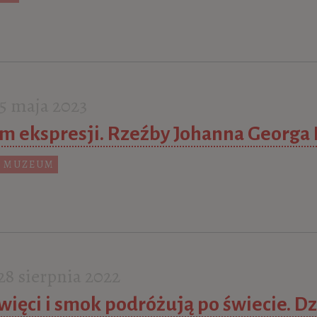
5 maja 2023
m ekspresji. Rzeźby Johanna Georga 
 MUZEUM
8 sierpnia 2022
święci i smok podróżują po świecie. D