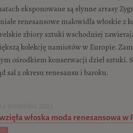
atach eksponowane są słynne arrasy Zyg
niałe renesansowe malowidła włoskie z ko
elskie zbiory sztuki wschodniej zawieraj
iększą kolekcję namiotów w Europie. Zame
ym ośrodkiem konserwacji dzieł sztuki. 
d sal z okresu renesansu i baroku.
4 września 2023
 wzięła włoska moda renesansowa w Po
ZIE