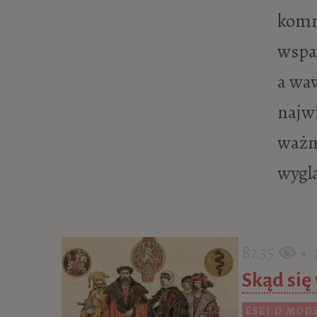
komn
wspa
a waw
najw
ważn
wyglą
8235
• 2
Skąd się
ESEJ O MOD