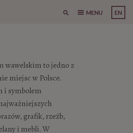
EN
MENU
 wawelskim to jedno z
nie miejsc w Polsce.
ch i symbolem
 najważniejszych
azów, grafik, rzeźb,
elany i mebli. W