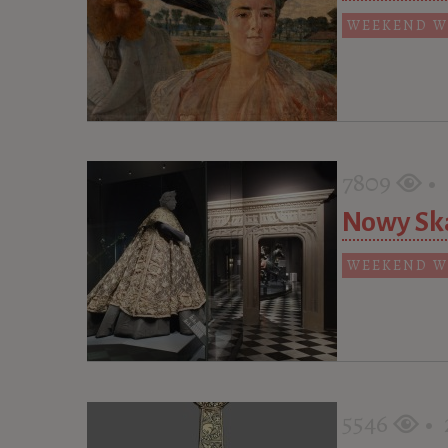
WEEKEND W
7809
• 2
Nowy Ska
WEEKEND W
5546
• 2