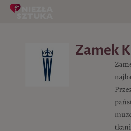
Skip to content
Zamek K
Zame
najba
Prze
państ
muze
tkani