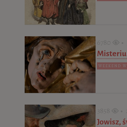
6780
• 
Misteriu
WEEKEND W
3858
• 2
Jowisz, 