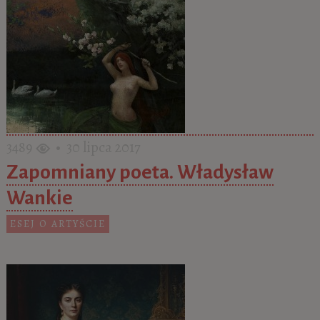
3489
• 30 lipca 2017
Zapomniany poeta. Władysław
Wankie
ESEJ O ARTYŚCIE