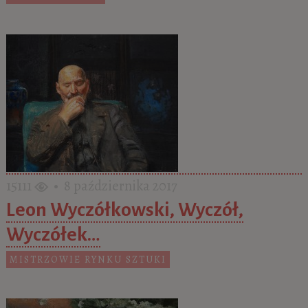
15111
• 8 października 2017
Leon Wyczółkowski, Wyczół,
Wyczółek…
MISTRZOWIE RYNKU SZTUKI