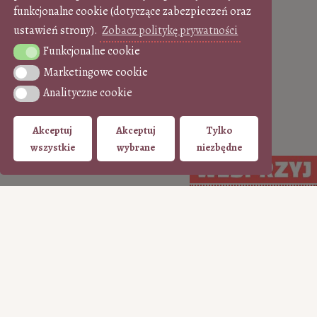
funkcjonalne cookie (dotyczące zabezpieczeń oraz
ustawień strony).
Zobacz politykę prywatności
Funkcjonalne cookie
Funkcjonalne cookie
Marketingowe cookie
Marketingowe cookie
Analityczne cookie
Analityczne cookie
Akceptuj
Akceptuj
Tylko
wszystkie
wybrane
niezbędne
WSPIERAJ regularnie
WSPIERAJ
(PayPal)
jednorazowo (Tpay)