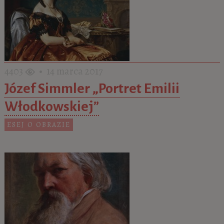
4403
• 14 marca 2017
Józef Simmler „Portret Emilii
Włodkowskiej”
ESEJ O OBRAZIE