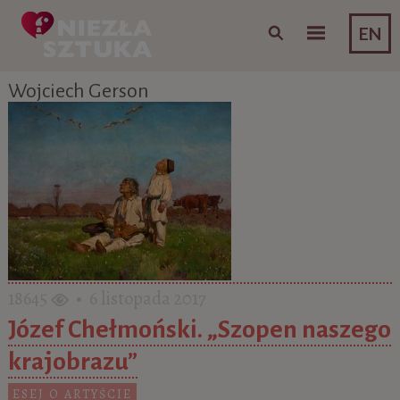
Skip to content
EN
Wojciech Gerson
18645
• 6 listopada 2017
Józef Chełmoński. „Szopen naszego
krajobrazu”
ESEJ O ARTYŚCIE