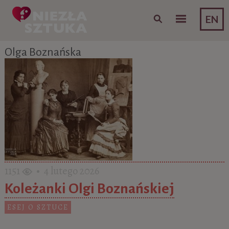
Skip to content
EN
Olga Boznańska
1151
• 4 lutego 2026
Koleżanki Olgi Boznańskiej
ESEJ O SZTUCE