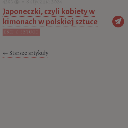
4293
• 8 stycznia 2024
Japoneczki, czyli kobiety w
kimonach w polskiej sztuce
ESEJ O SZTUCE
Posts navigation
←
Starsze artykuły