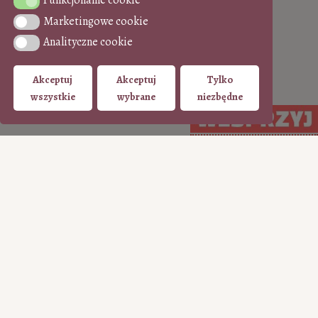
Funkcjonalne cookie
Funkcjonalne cookie
Marketingowe cookie
Marketingowe cookie
Analityczne cookie
Analityczne cookie
Akceptuj
Akceptuj
Tylko
wszystkie
wybrane
niezbędne
WSPIERAJ regularnie
WSPIERAJ
(PayPal)
jednorazowo (Tpay)
15
35
50
100