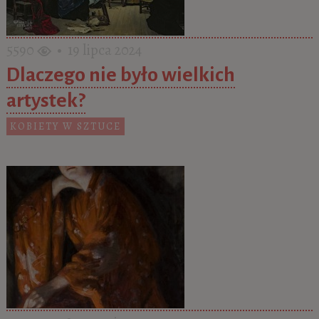
5590
• 19 lipca 2024
Dlaczego nie było wielkich
artystek?
KOBIETY W SZTUCE