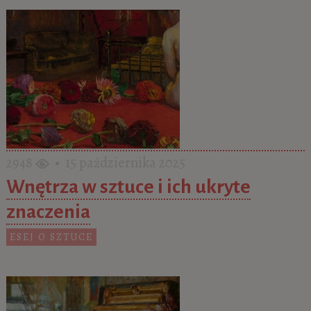
2948
• 15 października 2025
Wnętrza w sztuce i ich ukryte
znaczenia
ESEJ O SZTUCE