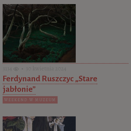
3134
• 30 kwietnia 2024
Ferdynand Ruszczyc „Stare
jabłonie”
WEEKEND W MUZEUM