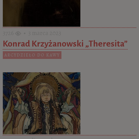
3726
• 3 marca 2023
Konrad Krzyżanowski „Theresita”
ARCYDZIEŁO DO KAWY