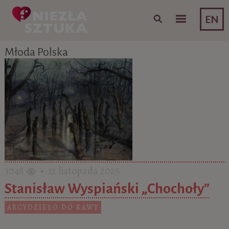
Skip to content
EN
Młoda Polska
3048
• 12 listopada 2025
​Stanisław Wyspiański „Chochoły”
ARCYDZIEŁO DO KAWY