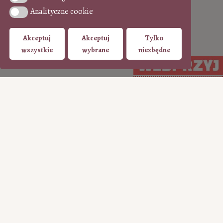
Analityczne cookie
Analityczne cookie
Akceptuj
Akceptuj
Tylko
wszystkie
wybrane
niezbędne
WSPIERAJ regularnie
WSPIERAJ
(PayPal)
jednorazowo (Tpay)
15
35
50
100
50
100
200