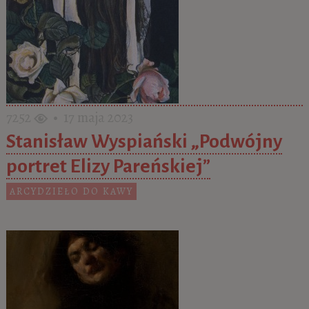
7252
• 17 maja 2023
Stanisław Wyspiański „Podwójny
portret Elizy Pareńskiej”
ARCYDZIEŁO DO KAWY