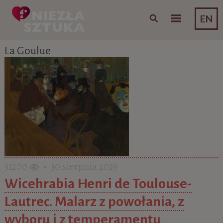
Skip to content
EN
La Goulue
31200
• 30 sierpnia 2019
Wicehrabia Henri de Toulouse-
Lautrec. Malarz z powołania, z
wyboru i z temperamentu