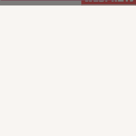
WSPIERAJ regularnie
WSPIERAJ
(PayPal)
jednorazowo (Tpay)
15
35
50
100
50
100
200
ILE CHCESZ