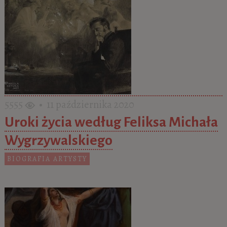
5555
• 11 października 2020
Uroki życia według Feliksa Michała
Wygrzywalskiego
BIOGRAFIA ARTYSTY