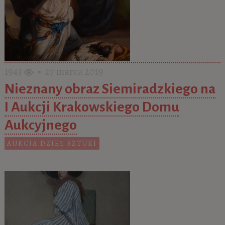
1943
• 27 marca 2019
Nieznany obraz Siemiradzkiego na
I Aukcji Krakowskiego Domu
Aukcyjnego
AUKCJA DZIEŁ SZTUKI