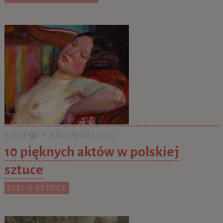
52551
• 6 listopada 2020
10 pięknych aktów w polskiej
sztuce
ESEJ O SZTUCE