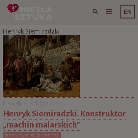
Skip to content
EN
Henryk Siemiradzki
8109
• 10 lipca 2022
Henryk Siemiradzki. Konstruktor
„machin malarskich”
WEEKEND W MUZEUM