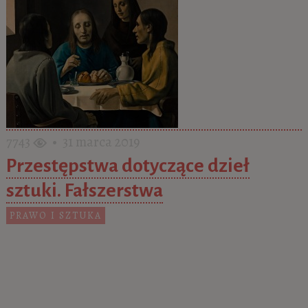
7743
• 31 marca 2019
Przestępstwa dotyczące dzieł
sztuki. Fałszerstwa
PRAWO I SZTUKA