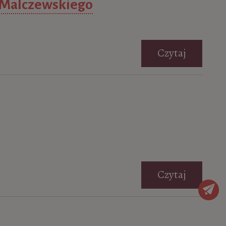
a Malczewskiego
Czytaj
Czytaj