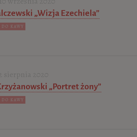
0 września 2020
lczewski „Wizja Ezechiela”
 DO KAWY
 sierpnia 2020
rzyżanowski „Portret żony”
 DO KAWY