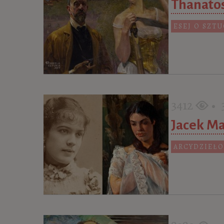
Thanatos
ESEJ O SZT
3412
• 3
Jacek Ma
ARCYDZIEŁO