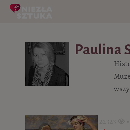
Skip to content
Paulina 
Histo
Muze
wszy
22323
• 