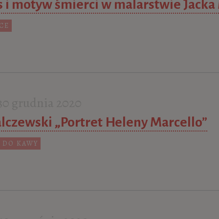
 i motyw śmierci w malarstwie Jack
UCE
0 grudnia 2020
lczewski „Portret Heleny Marcello”
 DO KAWY