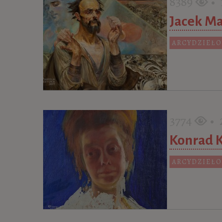
8389
• 1
Jacek Ma
ARCYDZIEŁO
3774
• 2
Konrad K
ARCYDZIEŁO