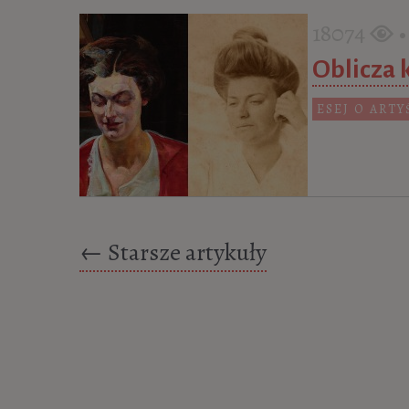
18074
• 
Oblicza 
ESEJ O ARTY
Posts navigation
←
Starsze artykuły