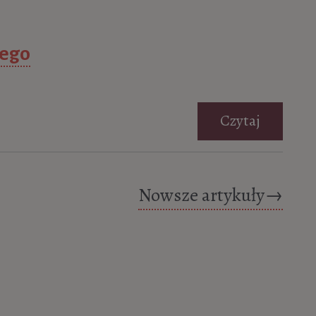
iego
Czytaj
Nowsze artykuły
→