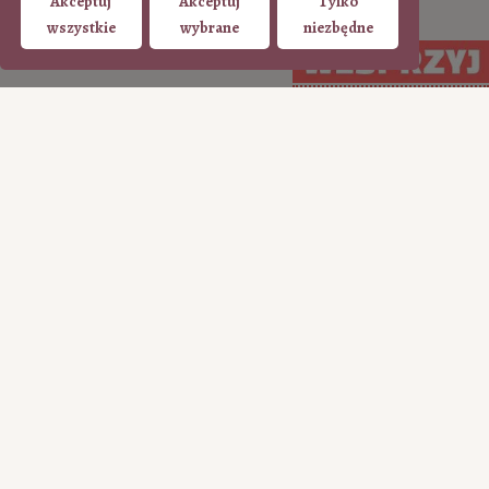
Akceptuj
Akceptuj
Tylko
wszystkie
wybrane
niezbędne
WSPIERAJ regularnie
WSPIERAJ
(PayPal)
jednorazowo (Tpay)
15
35
50
100
50
100
200
ILE CHCESZ