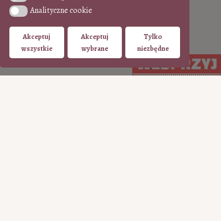
Analityczne cookie
Analityczne cookie
Akceptuj
Akceptuj
Tylko
wszystkie
wybrane
niezbędne
WSPIERAJ regularnie
WSPIERAJ
(PayPal)
jednorazowo (Tpay)
15
35
50
100
50
100
200