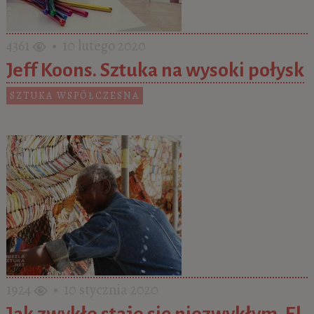
4361
• 10 lutego 2020
Jeff Koons. Sztuka na wysoki połysk
SZTUKA WSPÓŁCZESNA
1924
• 10 stycznia 2020
Jak zwykłe staje się niezwykłym. El