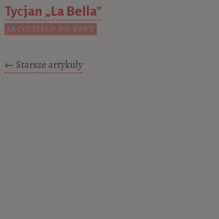
Tycjan „La Bella”
ARCYDZIEŁO DO KAWY
Posts navigation
←
Starsze artykuły