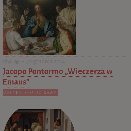
1836
• 30 grudnia 2024
Jacopo Pontormo „Wieczerza w
Emaus”
ARCYDZIEŁO DO KAWY