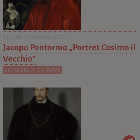
2467
• 24 lutego 2023
Jacopo Pontormo „Portret Cosimo il
Vecchio”
ARCYDZIEŁO DO KAWY