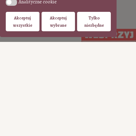
Analityczne cookie
Analityczne cookie
Akceptuj
Akceptuj
Tylko
wszystkie
wybrane
niezbędne
WSPIERAJ regularnie
WSPIERAJ
(PayPal)
jednorazowo (Tpay)
15
35
50
100
50
100
200