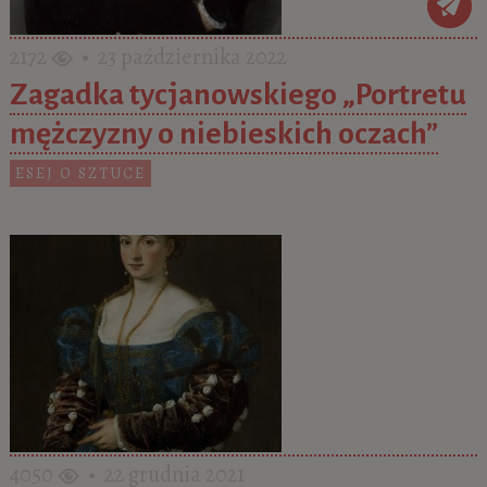
2172
• 23 października 2022
Zagadka tycjanowskiego „Portretu
mężczyzny o niebieskich oczach”
ESEJ O SZTUCE
4050
• 22 grudnia 2021