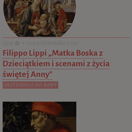
2534
• 21 października 2024
Filippo Lippi „Matka Boska z
Dzieciątkiem i scenami z życia
świętej Anny”
ARCYDZIEŁO DO KAWY