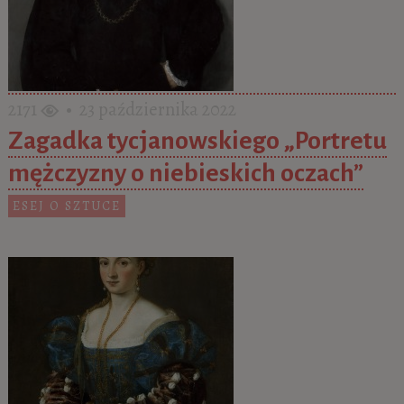
2171
• 23 października 2022
Zagadka tycjanowskiego „Portretu
mężczyzny o niebieskich oczach”
ESEJ O SZTUCE