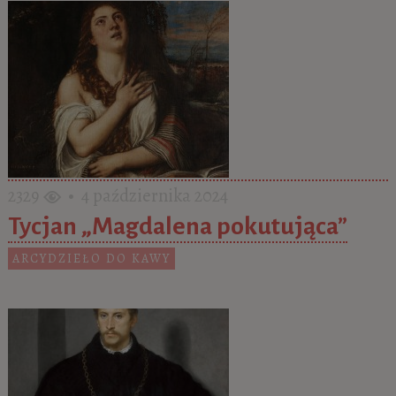
2329
• 4 października 2024
Tycjan „Magdalena pokutująca”
ARCYDZIEŁO DO KAWY