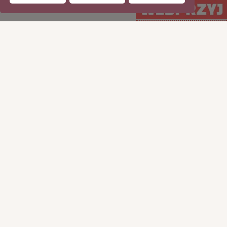
WSPIERAJ regularnie
WSPIERAJ
(PayPal)
jednorazowo (Tpay)
15
35
50
100
50
100
200
ILE CHCESZ