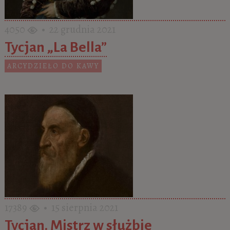
4050
• 22 grudnia 2021
Tycjan „La Bella”
ARCYDZIEŁO DO KAWY
17389
• 15 sierpnia 2021
Tycjan. Mistrz w służbie