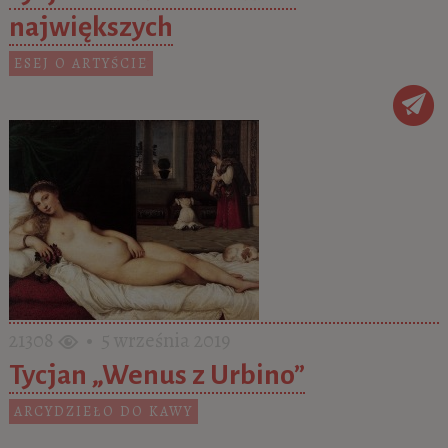
największych
ESEJ O ARTYŚCIE
21308
• 5 września 2019
Tycjan „Wenus z Urbino”
ARCYDZIEŁO DO KAWY