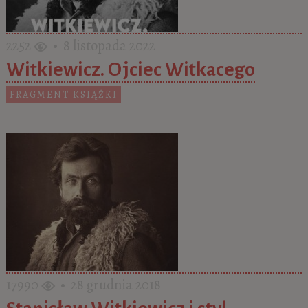
2252
• 8 listopada 2022
Witkiewicz. Ojciec Witkacego
FRAGMENT KSIĄŻKI
17990
• 28 grudnia 2018