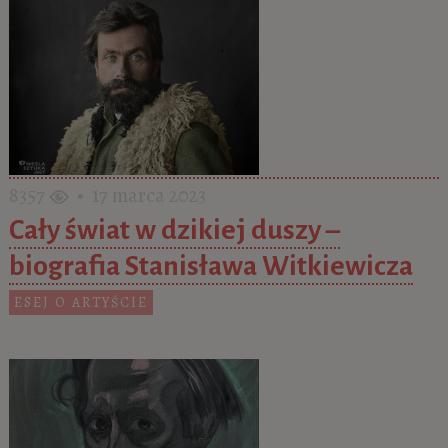
8357
• 17 marca 2023
Cały świat w dzikiej duszy –
biografia Stanisława Witkiewicza
ESEJ O ARTYŚCIE