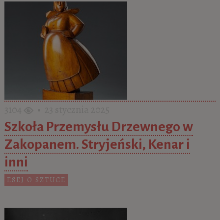
3104
• 23 stycznia 2025
Szkoła Przemysłu Drzewnego w
Zakopanem. Stryjeński, Kenar i
inni
ESEJ O SZTUCE