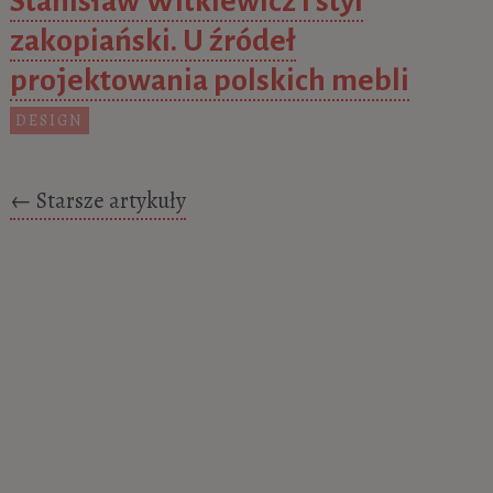
Stanisław Witkiewicz i styl
zakopiański. U źródeł
projektowania polskich mebli
DESIGN
Posts navigation
←
Starsze artykuły