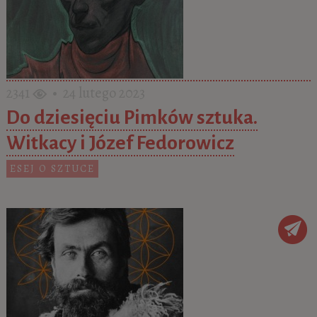
2341
• 24 lutego 2023
Do dziesięciu Pimków sztuka.
Witkacy i Józef Fedorowicz
ESEJ O SZTUCE