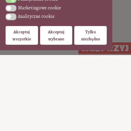
Marketingowe cookie
Marketingowe cookie
Analityczne cookie
Analityczne cookie
Akceptuj
Akceptuj
Tylko
wszystkie
wybrane
niezbędne
WSPIERAJ regularnie
WSPIERAJ
(PayPal)
jednorazowo (Tpay)
15
35
50
100