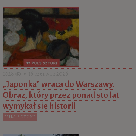
1028
• 16 czerwca 2026
„Japonka” wraca do Warszawy.
Obraz, który przez ponad sto lat
wymykał się historii
PULS SZTUKI