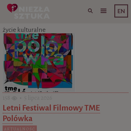
Skip to content
EN
życie kulturalne
158
• 5 lipca 2026
Letni Festiwal Filmowy TME
Polówka
AKTUALNOŚĆ