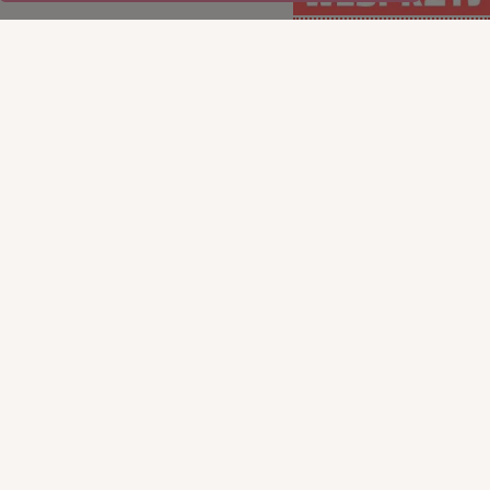
WSPIERAJ regularnie
WSPIERAJ
(PayPal)
jednorazowo (Tpay)
15
35
50
100
50
100
200
ILE CHCESZ