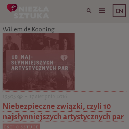
Skip to content
EN
Willem de Kooning
19505
• 17 sierpnia 2016
Niebezpieczne związki, czyli 10
najsłynniejszych artystycznych par
ESEJ O SZTUCE