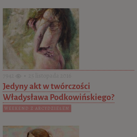
7942
• 25 listopada 2016
Jedyny akt w twórczości
Władysława Podkowińskiego?
WEEKEND Z ARCYDZIEŁEM