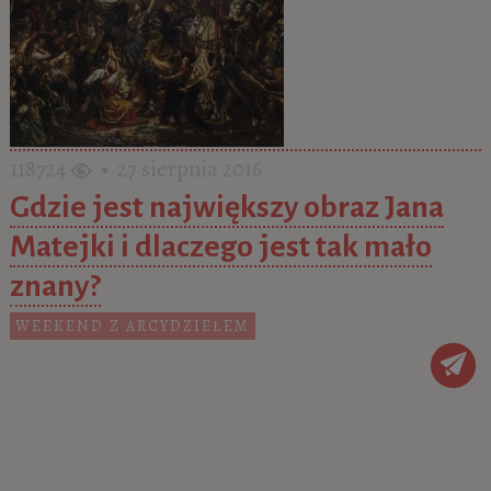
118724
• 27 sierpnia 2016
Gdzie jest największy obraz Jana
Matejki i dlaczego jest tak mało
znany?
WEEKEND Z ARCYDZIEŁEM