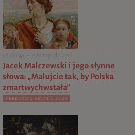
58966
• 13 listopada 2016
Jacek Malczewski i jego słynne
słowa: „Malujcie tak, by Polska
zmartwychwstała”
WEEKEND Z ARCYDZIEŁEM