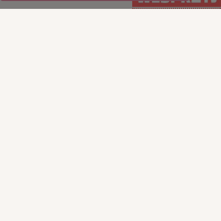
WSPIERAJ regularnie
WSPIERAJ
(PayPal)
jednorazowo (Tpay)
15
35
50
100
50
100
200
ILE CHCESZ