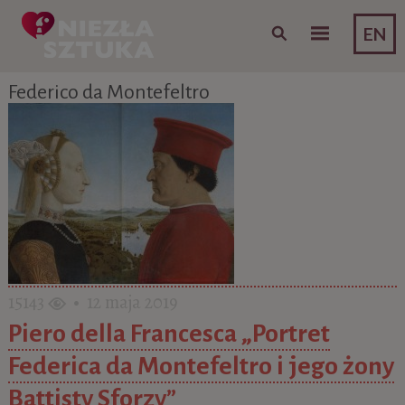
Skip to content
EN
Federico da Montefeltro
15143
• 12 maja 2019
Piero della Francesca „Portret
Federica da Montefeltro i jego żony
Battisty Sforzy”