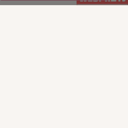
WSPIERAJ regularnie
WSPIERAJ
(PayPal)
jednorazowo (Tpay)
15
35
50
100
50
100
200
ILE CHCESZ