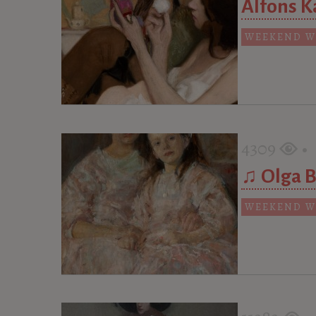
Alfons K
WEEKEND W
4309
• 1
♫ Olga B
WEEKEND W