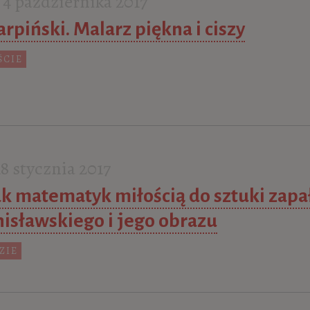
4 października 2017
rpiński. Malarz piękna i ciszy
ŚCIE
8 stycznia 2017
ak matematyk miłością do sztuki zapała
nisławskiego i jego obrazu
ZIE