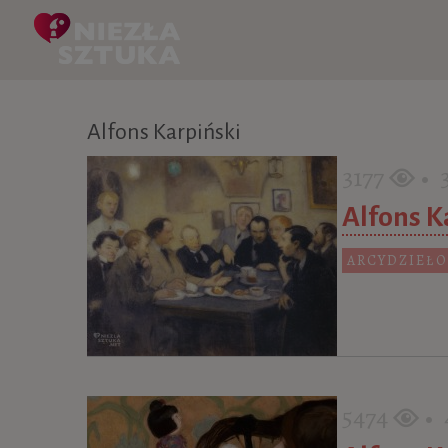
Skip to content
Alfons Karpiński
3177
• 3
Alfons K
ARCYDZIEŁO
5474
• 4