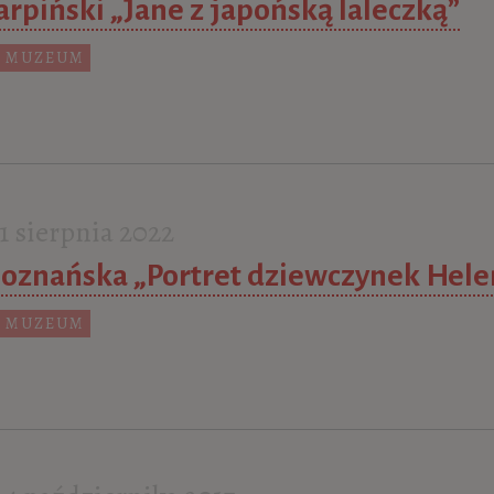
arpiński „Jane z japońską laleczką”
 MUZEUM
 sierpnia 2022
oznańska „Portret dziewczynek Hele
 MUZEUM