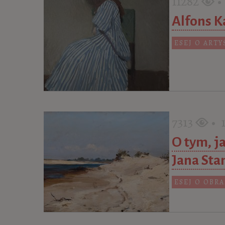
11282
• 
Alfons Ka
ESEJ O ARTY
7313
• 1
O tym, j
Jana Sta
ESEJ O OBRA