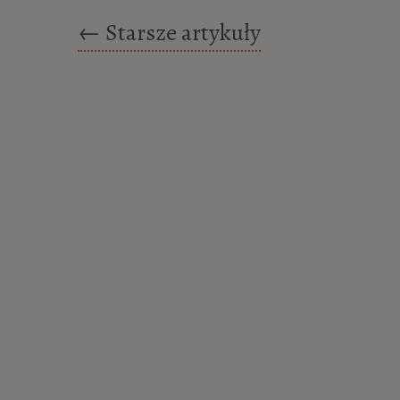
Posts navigation
←
Starsze artykuły