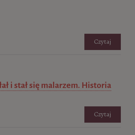
Czytaj
ł i stał się malarzem. Historia
Czytaj