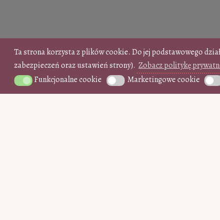
Ta strona korzysta z plików cookie. Do jej podstawowego dzia
zabezpieczeń oraz ustawień strony).
Zobacz politykę prywatn
Funkcjonalne cookie
Marketingowe cookie
Funkcjonalne cookie
Marketingowe cookie
Anal
WSPIERAJ regularnie (PayPal)
15
35
50
10