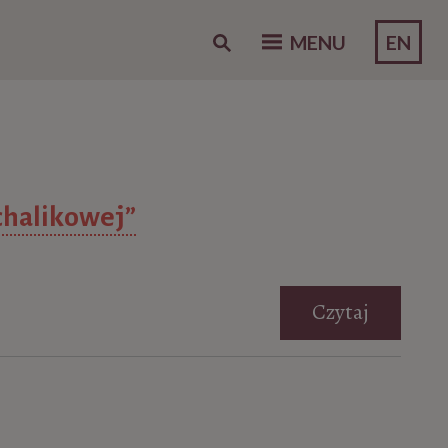
EN
MENU
chalikowej”
Czytaj