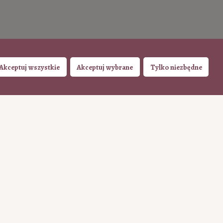
Akceptuj wszystkie
Akceptuj wybrane
Tylko niezbędne
azowo (Tpay)
200
ILE CHCESZ