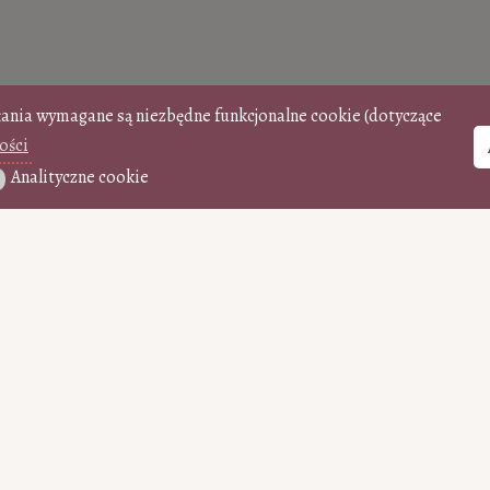
łania wymagane są niezbędne funkcjonalne cookie (dotyczące
ości
Analityczne cookie
ityczne cookie
WSPIERAJ jednor
0
50
100