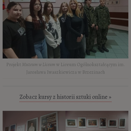
Projekt
Muzeum w Liceum
w Liceum Ogólnokształcącym im.
Jarosława Iwaszkiewicza w Brzezinach
Zobacz kursy z historii sztuki online »