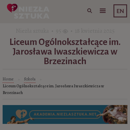
Skip to content
EN
Niezła sztuka • 95
• 18 kwietnia 2025
Liceum Ogólnokształcące im.
Jarosława Iwaszkiewicza w
Brzezinach
Home
Szkoła
»
»
Liceum Ogólnokształcące im. Jarosława Iwaszkiewicza w
Brzezinach