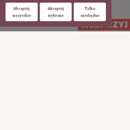
Akceptuj
Akceptuj
Tylko
wszystkie
wybrane
niezbędne
WSPIERAJ regularnie
WSPIERAJ
(PayPal)
jednorazowo (Tpay)
15
35
50
100
50
100
200
ILE CHCESZ