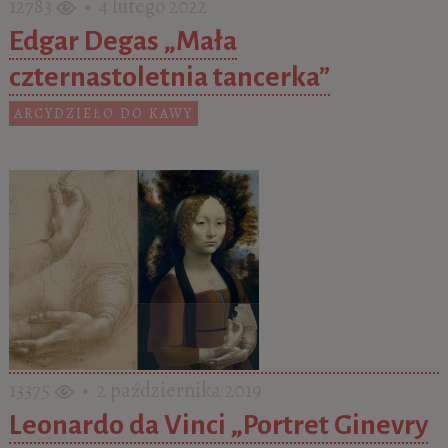
12783
• 4 lutego 2022
Edgar Degas „Mała
czternastoletnia tancerka”
ARCYDZIEŁO DO KAWY
13375
• 2 października 2019
Leonardo da Vinci „Portret Ginevry