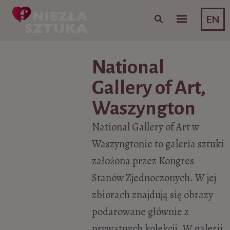
Skip to content
EN
National
Gallery of Art,
Waszyngton
National Gallery of Art w
Waszyngtonie to galeria sztuki
założona przez Kongres
Stanów Zjednoczonych. W jej
zbiorach znajdują się obrazy
podarowane głównie z
prywatnych kolekcji. W galerii