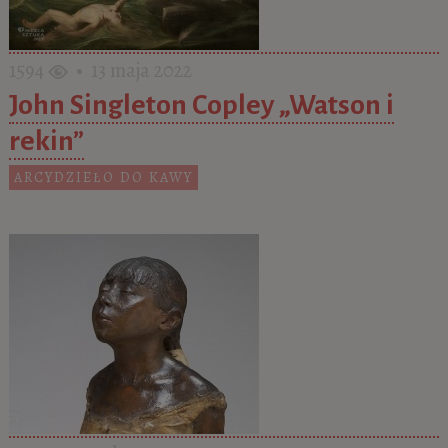
1594
• 13 maja 2022
John Singleton Copley „Watson i
rekin”
ARCYDZIEŁO DO KAWY