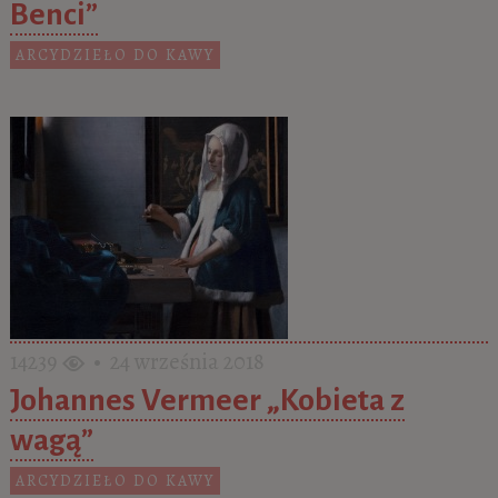
Benci”
ARCYDZIEŁO DO KAWY
14239
• 24 września 2018
Johannes Vermeer „Kobieta z
wagą”
ARCYDZIEŁO DO KAWY