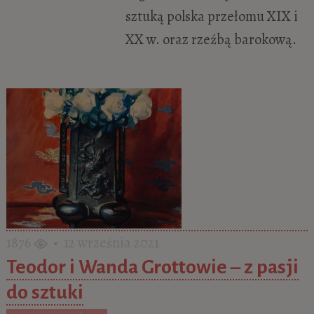
sztuką polska przełomu XIX i
XX w. oraz rzeźbą barokową.
1876
• 12 września 2021
Teodor i Wanda Grottowie – z pasji
do sztuki