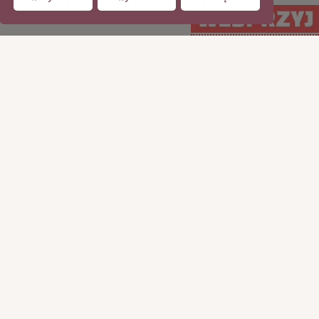
WSPIERAJ regularnie
WSPIERAJ
(PayPal)
jednorazowo (Tpay)
15
35
50
100
50
100
200
ILE CHCESZ